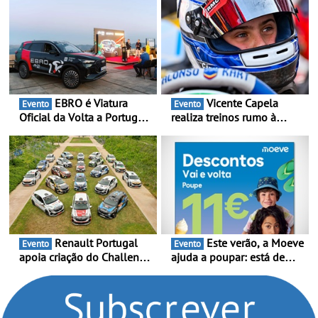
suporte contínuo ao cliente
portefólio e melhoria dos
prazos reduzem tempo de
imobilização das viaturas
EBRO é Viatura
Vicente Capela
Evento
Evento
Oficial da Volta a Portugal
realiza treinos rumo à
2026 - Marca reforça
temporada do Campeonato
presença nacional ao lado
Portugal Karting e mira boa
da mítica prova de ciclismo
estreia - O Campeonato
e leva a sua gama SUV
Portugal Karting 2026
multi-energia às estradas
decorre entre 1 de Março e
de Portugal
6 de Setembro
Renault Portugal
Este verão, a Moeve
Evento
Evento
apoia criação do Challenge
ajuda a poupar: está de
Clio Rally5 - O
volta a campanha “Vai e
compromisso com o
Volta” com descontos de
automobilismo nacional
até 11€
continua em 2026