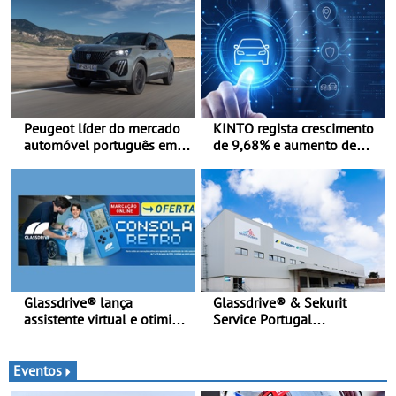
Peugeot líder do mercado
KINTO regista crescimento
automóvel português em
de 9,68% e aumento de
junho e no primeiro
43% na frota elétrica e
semestre
plug-in
Glassdrive® lança
Glassdrive® & Sekurit
assistente virtual e otimiza
Service Portugal
marcações online em
inauguram nova sede em
Portugal - A Assistente
Vila Nova de Gaia e
“Ana” está disponível 24
melhoram resposta ao
Eventos
horas por dia e reforça o
aftermarket - Reforço do