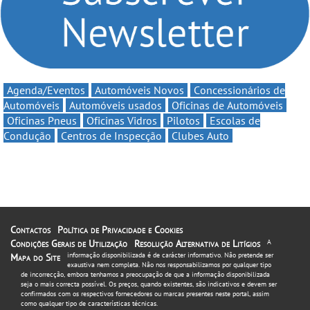
Agenda/Eventos
Automóveis Novos
Concessionários de
Automóveis
Automóveis usados
Oficinas de Automóveis
Oficinas Pneus
Oficinas Vidros
Pilotos
Escolas de
Condução
Centros de Inspecção
Clubes Auto
Contactos
Política de Privacidade e Cookies
Condições Gerais de Utilização
Resolução Alternativa de Litígios
A
informação disponibilizada é de carácter informativo. Não pretende ser
Mapa do Site
exaustiva nem completa. Não nos responsabilizamos por qualquer tipo
de incorrecção, embora tenhamos a preocupação de que a informação disponibilizada
seja o mais correcta possível. Os preços, quando existentes, são indicativos e devem ser
confirmados com os respectivos fornecedores ou marcas presentes neste portal, assim
como qualquer tipo de características técnicas.