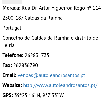
Morada:
Rua Dr. Artur Figueirôa Rego nº 114
2500-187
Caldas da Rainha
Portugal
Concelho de Caldas da Rainha e distrito de
Leiria
Telefone:
262831735
Fax:
262836790
Email:
vendas@autoleandrosantos.pt
Website:
http://www.autoleandrosantos.pt/
GPS:
39°25'16''N, 9°7'53''W