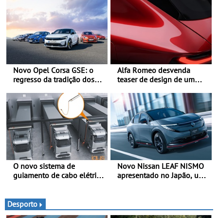
Novo Opel Corsa GSE: o
Alfa Romeo desvenda
regresso da tradição dos
teaser de design de um
“hot hatch” - Pequeno,
novo SUV para o segmento
potente, rápido: 207 kW
C - Apresentado
(281 cv), 345 Nm, 0 aos
oficialmente no quarto
100 km/h em 5,5 segundos
trimestre de 2027
O novo sistema de
Novo Nissan LEAF NISMO
guiamento de cabo elétrico
apresentado no Japão, uma
da igus melhora o
interpretação mais
carregamento de camiões e
desportiva do SUV 100%
carros elétricos - O e-tract
elétrico - Versão de maior
Desporto
DC horizontal traz mais
desempenho da terceira