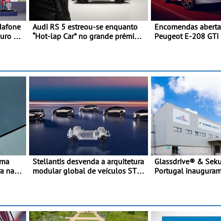
dafone
Audi RS 5 estreou-se enquanto
Encomendas aberta
Furo na
“Hot-lap Car” no grande prémio
Peugeot E-208 GTi 
unfo a
de Fórmula 1 de Miami
desportivo elétrico
melhores performa
categoria
uma
Stellantis desvenda a arquitetura
Glassdrive® & Sekur
ra na
modular global de veículos STLA
Portugal inaugura
cio da
ONE - A STLA One será lançada
em Vila Nova de Ga
ra
em 2027 e foi concebida para
melhoram resposta
e
reunir cinco plataformas
aftermarket - Refor
ulos
diferentes numa única
portefólio e melhor
arquitetura escalável
reduzem tempo de 