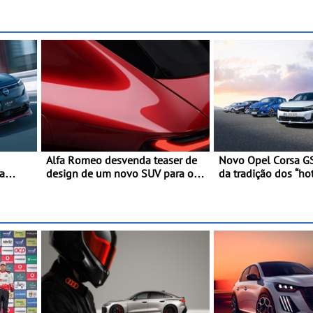
Alfa Romeo desvenda teaser de
Novo Opel Corsa GS
a
design de um novo SUV para o
da tradição dos “hot
tiva do
segmento C - Apresentado
Pequeno, potente, 
o de
oficialmente no quarto trimestre
kW (281 cv), 345 N
eira
de 2027
km/h em 5,5 segun
o da