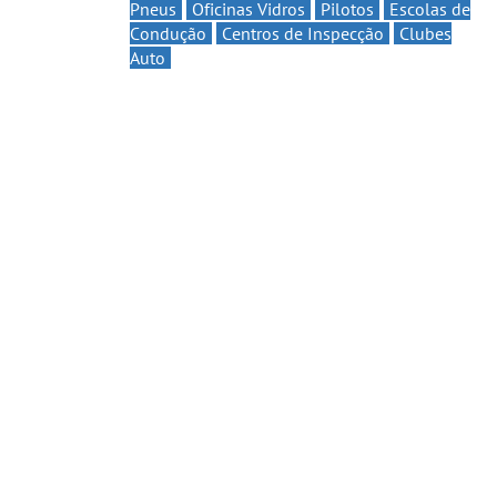
Pneus
Oficinas Vidros
Pilotos
Escolas de
Condução
Centros de Inspecção
Clubes
Auto