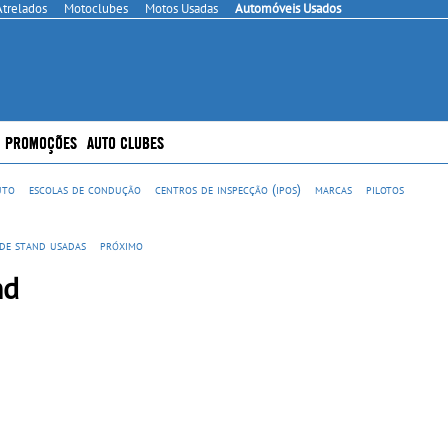
Atrelados
Motoclubes
Motos Usadas
Automóveis Usados
PROMOÇÕES
AUTO CLUBES
uto
escolas de condução
centros de inspecção (ipos)
marcas
pilotos
 de stand usadas
próximo
nd