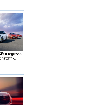
E: o regresso
 hatch” -
rápido: 207
m, 0 aos 100
dos