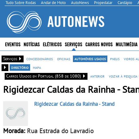
Tudo Sobre Rodas
Andar de Moto
AutoNews
Propedalar
Cardápio
EVENTOS
NOTÍCIAS
ELÉTRICOS
SERVIÇOS
CARROS NOVOS
MULTIMÉDIA
Serviços
concessionários
oficinas
automóveis usados
pneus
vidros a
directório
mapa
Carros Usados em Portugal (858 de 1080)
anterior
voltar à pesquisa
Rigidezcar Caldas da Rainha - Sta
Rigidezcar Caldas da Rainha
- Stand
Morada:
Rua Estrada do Lavradio