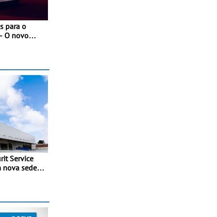
s para o
- O novo
 com as
nces da
it Service
m nova sede
ia e
 ao
ço do
ia dos prazos
imobilização