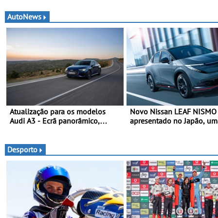
AutoNews
Atualização para os modelos
Novo Nissan LEAF NISMO
Audi A3 - Ecrã panorâmico,
apresentado no Japão, um
assist. de condução adaptativo
interpretação mais despor
plus, estacion. assistido e
SUV 100% elétrico - Versã
assistente de marcha-atrás
maior desempenho da terc
Desporto
geração do modelo elétric
marca