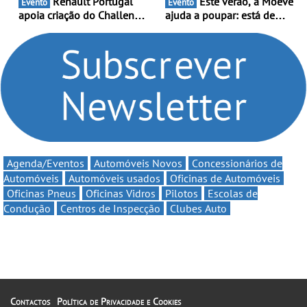
Renault Portugal
Este verão, a Moeve
Evento
Evento
apoia criação do Challenge
ajuda a poupar: está de
Clio Rally5 - O
volta a campanha “Vai e
compromisso com o
Volta” com descontos de
automobilismo nacional
até 11€
continua em 2026
Agenda/Eventos
Automóveis Novos
Concessionários de
Automóveis
Automóveis usados
Oficinas de Automóveis
Oficinas Pneus
Oficinas Vidros
Pilotos
Escolas de
Condução
Centros de Inspecção
Clubes Auto
Contactos
Política de Privacidade e Cookies