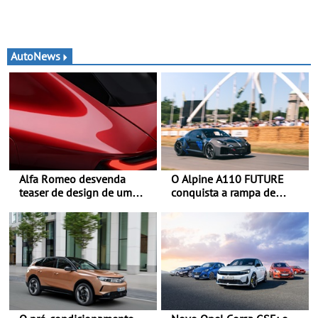
AutoNews
Alfa Romeo desvenda
O Alpine A110 FUTURE
teaser de design de um
conquista a rampa de
novo SUV para o segmento
Goodwood na sua estreia
C - Apresentado
dinâmica a nível mundial -
oficialmente no quarto
O protótipo de
trimestre de 2027
desenvolvimento do Alpine
A110 FUTURE fez a sua
estreia dinâmica, em
público