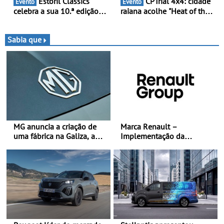
Estoril Classics
CPTrial 4x4: cidade
Evento
Evento
celebra a sua 10.ª edição
raiana acolhe "Heat of the
de 18 a 20 de Setembro de
Mountain" - Três dezenas
2026
de equipas em Bragança
Sabia que
MG anuncia a criação de
Marca Renault –
uma fábrica na Galiza, a
Implementação da
primeira na Europa
estratégia «futuREady»,
Continental - O início da
combinando crescimento,
produção está previsto
eletrificação e criação de
para 2028, com uma
valor
capacidade anual de até
120.000 veículos