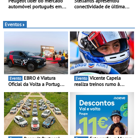
Peugeot líder do mercado
Stellantis apresentou
automóvel português em
conectividade de última
junho e no primeiro
geração e a plataforma L4-
semestre
Ready™ na Move 2026,
em Londres
Eventos
EBRO é Viatura
Vicente Capela
Evento
Evento
Oficial da Volta a Portugal
realiza treinos rumo à
2026 - Marca reforça
temporada do Campeonato
presença nacional ao lado
Portugal Karting e mira boa
da mítica prova de ciclismo
estreia - O Campeonato
e leva a sua gama SUV
Portugal Karting 2026
multi-energia às estradas
decorre entre 1 de Março e
de Portugal
6 de Setembro