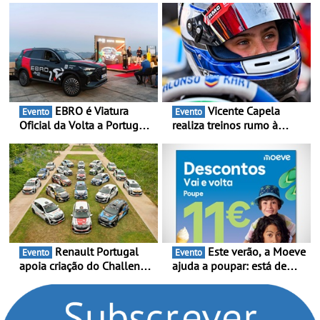
capacidade anual de até
120.000 veículos
EBRO é Viatura
Vicente Capela
Evento
Evento
Oficial da Volta a Portugal
realiza treinos rumo à
2026 - Marca reforça
temporada do Campeonato
presença nacional ao lado
Portugal Karting e mira boa
da mítica prova de ciclismo
estreia - O Campeonato
e leva a sua gama SUV
Portugal Karting 2026
multi-energia às estradas
decorre entre 1 de Março e
de Portugal
6 de Setembro
Renault Portugal
Este verão, a Moeve
Evento
Evento
apoia criação do Challenge
ajuda a poupar: está de
Clio Rally5 - O
volta a campanha “Vai e
compromisso com o
Volta” com descontos de
automobilismo nacional
até 11€
continua em 2026