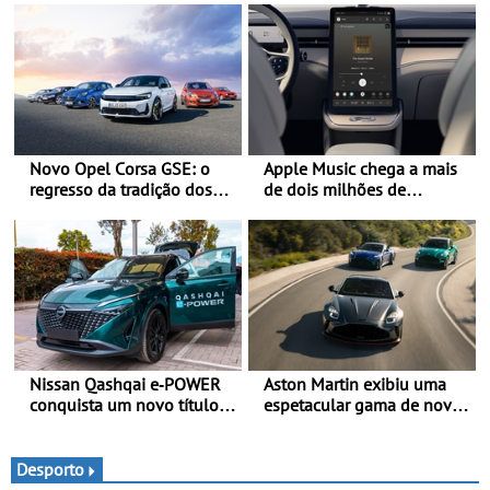
Novo Opel Corsa GSE: o
Apple Music chega a mais
regresso da tradição dos
de dois milhões de
“hot hatch” - Pequeno,
automóveis Volvo
potente, rápido: 207 kW
(281 cv), 345 Nm, 0 aos
100 km/h em 5,5 segundos
Nissan Qashqai e‑POWER
Aston Martin exibiu uma
conquista um novo título
espetacular gama de novos
do Guinness World
modelos ‘S’ no Goodwood
Records™ - Uma viagem
Festival of Speed 2026
de 1.980 km sem parar
Desporto
para carregamento ou