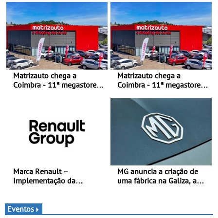
júnior competitiva
400 €, para os três dias de
competição
Matrizauto chega a
Matrizauto chega a
Coimbra - 11ª megastore
Coimbra - 11ª megastore
reforça presença da marca
reforça presença da marca
na Região Centro
na Região Centro
Marca Renault –
MG anuncia a criação de
Implementação da
uma fábrica na Galiza, a
estratégia «futuREady»,
primeira na Europa
combinando crescimento,
Continental - O início da
eletrificação e criação de
produção está previsto
Eventos
valor
para 2028, com uma