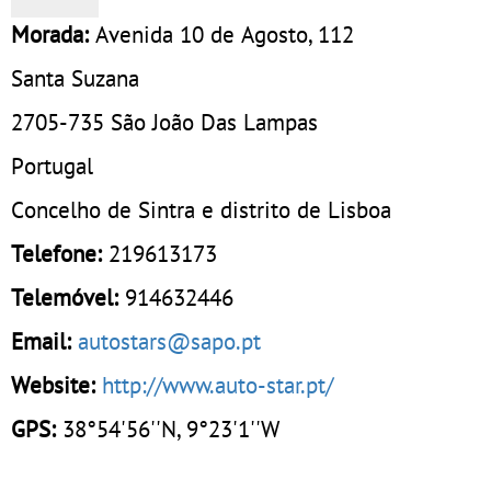
Morada:
Avenida 10 de Agosto, 112
Santa Suzana
2705-735
São João Das Lampas
Portugal
Concelho de Sintra e distrito de Lisboa
Telefone:
219613173
Telemóvel:
914632446
Email:
autostars@sapo.pt
Website:
http://www.auto-star.pt/
GPS:
38°54'56''N, 9°23'1''W