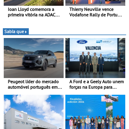
Ioan Lloyd comemora a
Thierry Neuville vence
primeira vitória na ADAC
Vodafone Rally de Portugal
Opel GSE Rally Cup - Claire
2026 - Furo na penúltima
Schönborn é a segunda
especial tira triunfo a Ogier
mulher a subir ao pódio na
Sabia que
Rally Cup
Peugeot líder do mercado
A Ford e a Geely Auto unem
automóvel português em
forças na Europa para
junho e no primeiro
produzir veículos
semestre
multienergia de última
geração em Espanha