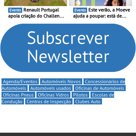
Renault Portugal
Este verão, a Moeve
Evento
Evento
apoia criação do Challenge
ajuda a poupar: está de
Clio Rally5 - O
volta a campanha “Vai e
compromisso com o
Volta” com descontos de
automobilismo nacional
até 11€
continua em 2026
Agenda/Eventos
Automóveis Novos
Concessionários de
Automóveis
Automóveis usados
Oficinas de Automóveis
Oficinas Pneus
Oficinas Vidros
Pilotos
Escolas de
Condução
Centros de Inspecção
Clubes Auto