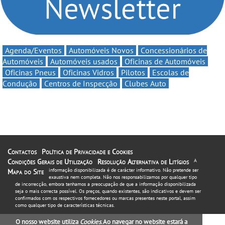
Agenda/Eventos
Automóveis Novos
Concessionários de
Automóveis
Automóveis usados
Oficinas de Automóveis
Oficinas Pneus
Oficinas Vidros
Pilotos
Escolas de
Condução
Centros de Inspecção
Clubes Auto
Contactos
Política de Privacidade e Cookies
Condições Gerais de Utilização
Resolução Alternativa de Litígios
A
informação disponibilizada é de carácter informativo. Não pretende ser
Mapa do Site
exaustiva nem completa. Não nos responsabilizamos por qualquer tipo
de incorrecção, embora tenhamos a preocupação de que a informação disponibilizada
seja o mais correcta possível. Os preços, quando existentes, são indicativos e devem ser
confirmados com os respectivos fornecedores ou marcas presentes neste portal, assim
como qualquer tipo de características técnicas.
O nosso website utiliza
Cookies
. Ao navegar no website estará a