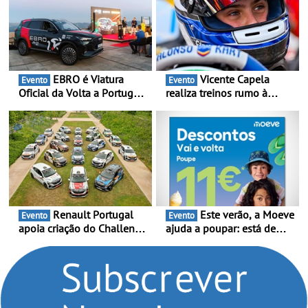
EBRO é Viatura
Vicente Capela
Evento
Evento
Oficial da Volta a Portugal
realiza treinos rumo à
2026 - Marca reforça
temporada do Campeonato
presença nacional ao lado
Portugal Karting e mira boa
da mítica prova de ciclismo
estreia - O Campeonato
e leva a sua gama SUV
Portugal Karting 2026
multi-energia às estradas
decorre entre 1 de Março e
de Portugal
6 de Setembro
Renault Portugal
Este verão, a Moeve
Evento
Evento
apoia criação do Challenge
ajuda a poupar: está de
Clio Rally5 - O
volta a campanha “Vai e
compromisso com o
Volta” com descontos de
automobilismo nacional
até 11€
continua em 2026