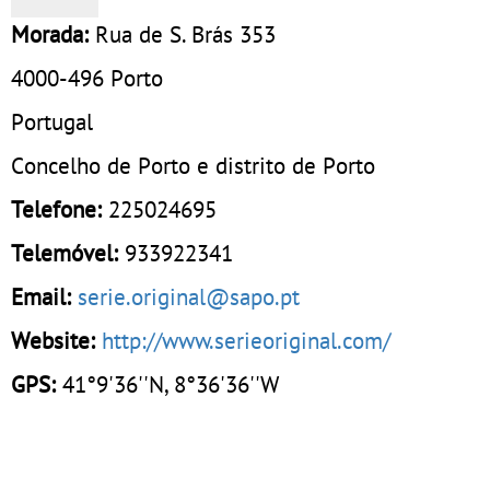
Morada:
Rua de S. Brás 353
4000-496
Porto
Portugal
Concelho de Porto e distrito de Porto
Telefone:
225024695
Telemóvel:
933922341
Email:
serie.original@sapo.pt
Website:
http://www.serieoriginal.com/
GPS:
41°9'36''N, 8°36'36''W