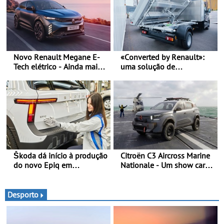
Novo Renault Megane E-
«Converted by Renault»:
Tech elétrico - Ainda mais
uma solução de
personalidade, dinamismo
transformação chave na
e tecnologia
mão - Um processo
simples, fluido e rápido,
desde a encomenda, até à
entrega (prazos de entrega
reduzidos em 30%)
Škoda dá início à produção
Citroën C3 Aircross Marine
do novo Epiq em
Nationale - Um show car
Pamplona, Espanha
inédito que celebra 400
anos de compromisso e
inovação
Desporto