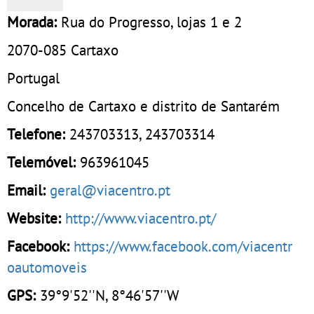
Morada:
Rua do Progresso, lojas 1 e 2
2070-085
Cartaxo
Portugal
Concelho de Cartaxo e distrito de Santarém
Telefone:
243703313
,
243703314
Telemóvel:
963961045
Email:
geral@viacentro.pt
Website:
http://www.viacentro.pt/
Facebook:
https://www.facebook.com/viacentr
oautomoveis
GPS:
39°9'52''N, 8°46'57''W