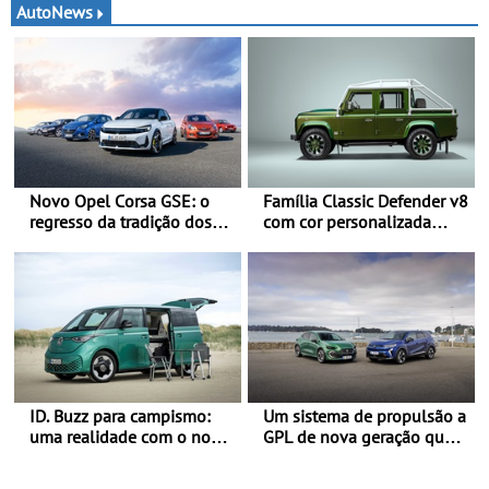
AutoNews
Novo Opel Corsa GSE: o
Família Classic Defender v8
regresso da tradição dos
com cor personalizada
“hot hatch” - Pequeno,
apresenta nova versão
potente, rápido: 207 kW
Double Cab
(281 cv), 345 Nm, 0 aos
100 km/h em 5,5 segundos
ID. Buzz para campismo:
Um sistema de propulsão a
uma realidade com o novo
GPL de nova geração que
Pacote Boa-Noite - Pacote
proporciona uma maior
Boa-Noite: o ID. Buzz em
eficiência ao Clio, Captur e