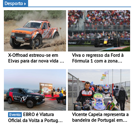
versão Auto-Caravana com
Symbioz
Desporto
ISV de 0 €
X-Offroad estreou-se em
Viva o regresso da Ford à
Elvas para dar nova vida às
Fórmula 1 com a zona
velhas glórias do todo-o-
“Ready Set Ford” no GP de
terreno - Primeira prova do
Espanha no MADRING -
novo troféu juntou 14
Ford Fan Zone com um
pilotos no Alto Alentejo,
preço especial exclusivo de
com viaturas T0, T8 e TA
400 €, para os três dias de
em competição
competição
EBRO é Viatura
Vicente Capela representa a
Evento
bandeira de Portugal em
Oficial da Volta a Portugal
novo desafio pelo
2026 - Marca reforça
Espanhol de Kart - Piloto
presença nacional ao lado