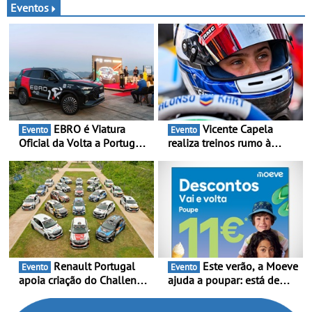
Eventos
EBRO é Viatura
Vicente Capela
Evento
Evento
Oficial da Volta a Portugal
realiza treinos rumo à
2026 - Marca reforça
temporada do Campeonato
presença nacional ao lado
Portugal Karting e mira boa
da mítica prova de ciclismo
estreia - O Campeonato
e leva a sua gama SUV
Portugal Karting 2026
multi-energia às estradas
decorre entre 1 de Março e
de Portugal
6 de Setembro
Renault Portugal
Este verão, a Moeve
Evento
Evento
apoia criação do Challenge
ajuda a poupar: está de
Clio Rally5 - O
volta a campanha “Vai e
compromisso com o
Volta” com descontos de