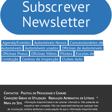
automobilismo nacional
até 11€
continua em 2026
Agenda/Eventos
Automóveis Novos
Concessionários de
Automóveis
Automóveis usados
Oficinas de Automóveis
Oficinas Pneus
Oficinas Vidros
Pilotos
Escolas de
Condução
Centros de Inspecção
Clubes Auto
Contactos
Política de Privacidade e Cookies
Condições Gerais de Utilização
Resolução Alternativa de Litígios
A
informação disponibilizada é de carácter informativo. Não pretende ser
Mapa do Site
exaustiva nem completa. Não nos responsabilizamos por qualquer tipo
de incorrecção, embora tenhamos a preocupação de que a informação disponibilizada