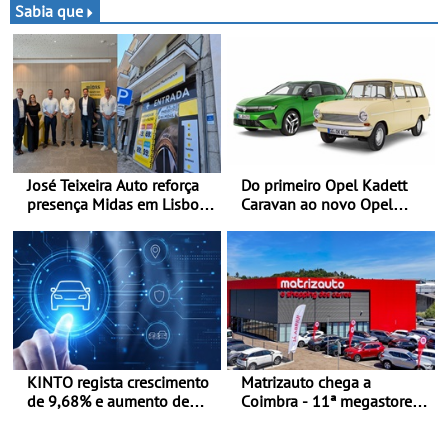
de Beja chega para a 2ª
da mítica prova de ciclismo
Sabia que
ronda do Campeonato
e leva a sua gama SUV
Espanhol de Kart, em
multi-energia às estradas
Teruel
de Portugal
José Teixeira Auto reforça
Do primeiro Opel Kadett
presença Midas em Lisboa
Caravan ao novo Opel
com abertura em Campo
Astra Sports Tourer
Grande - E assinatura para
nova unidade em Vialonga
KINTO regista crescimento
Matrizauto chega a
de 9,68% e aumento de
Coimbra - 11ª megastore
43% na frota elétrica e
reforça presença da marca
plug-in
na Região Centro