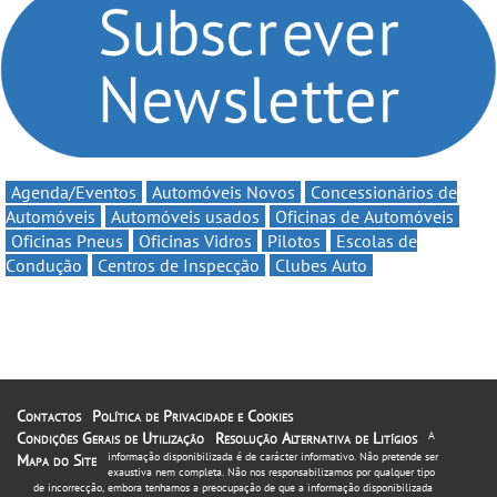
automobilismo nacional
até 11€
continua em 2026
Agenda/Eventos
Automóveis Novos
Concessionários de
Automóveis
Automóveis usados
Oficinas de Automóveis
Oficinas Pneus
Oficinas Vidros
Pilotos
Escolas de
Condução
Centros de Inspecção
Clubes Auto
Contactos
Política de Privacidade e Cookies
Condições Gerais de Utilização
Resolução Alternativa de Litígios
A
informação disponibilizada é de carácter informativo. Não pretende ser
Mapa do Site
exaustiva nem completa. Não nos responsabilizamos por qualquer tipo
de incorrecção, embora tenhamos a preocupação de que a informação disponibilizada