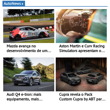
AutoNews
Mazda avança no
Aston Martin e Curv Racing
desenvolvimento de um
Simulators apresentam o
sistema embarcado de
AMR-C01-R Hypercar
captura de CO₂ -
Edition - Simulador celebra
Demonstração com sucesso
os Aston Martin Valkyrie
do armazenamento de CO₂
que competem em Le Mans
em testes da Super Taikyu
Series
Audi Q4 e-tron: mais
Cupra revela o Pack
equipamento, mais
Custom Cupra by ABT para
tecnologia e uma oferta
o Formentor e o Leon no
ainda mais competitiva -
Red Bull Ring