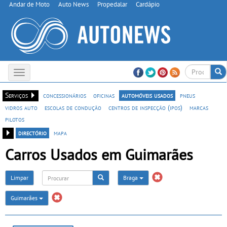
Andar de Moto
Auto News
Propedalar
Cardápio
Toggle
navigation
Serviços
concessionários
oficinas
automóveis usados
pneus
vidros auto
escolas de condução
centros de inspecção (ipos)
marcas
pilotos
directório
mapa
Carros Usados em Guimarães
Limpar
Braga
Guimarães