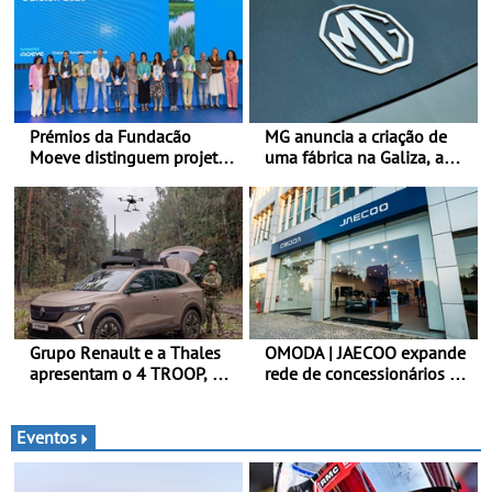
Prémios da Fundacão
MG anuncia a criação de
Moeve distinguem projeto
uma fábrica na Galiza, a
português Fruta Feia pela
primeira na Europa
promoção de uma
Continental - O início da
transição ecológica justa
produção está previsto
para 2028, com uma
capacidade anual de até
120.000 veículos
Grupo Renault e a Thales
OMODA | JAECOO expande
apresentam o 4 TROOP, um
rede de concessionários -
veículo tático inovador
Reforço da cobertura a
para futuras missões das
nível nacional continua em
forças terrestres
bom ritmo
Eventos