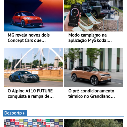
MG revela novos dois
Modo campismo na
Concept Cars que
aplicação MyŠkoda:
combinam a sua herança
pernoitas confortáveis em
desportiva com tecnologia
veículos elétricos
avançada - No Goodwood
Festival of Speed 2026
O Alpine A110 FUTURE
O pré-condicionamento
conquista a rampa de
térmico no Grandland
Goodwood na sua estreia
Electric e noutros modelos
dinâmica a nível mundial -
Opel - Manter-se fresco
O protótipo de
nos dias quentes de verão
Desporto
desenvolvimento do Alpine
A110 FUTURE fez a sua