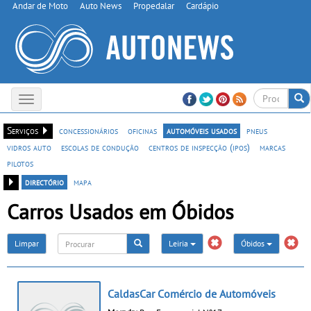
Andar de Moto
Auto News
Propedalar
Cardápio
Toggle
navigation
Serviços
concessionários
oficinas
automóveis usados
pneus
vidros auto
escolas de condução
centros de inspecção (ipos)
marcas
pilotos
directório
mapa
Carros Usados em Óbidos
Limpar
Leiria
Óbidos
CaldasCar Comércio de Automóveis