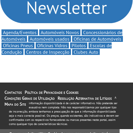
Agenda/Eventos
Automóveis Novos
Concessionários de
Automóveis
Automóveis usados
Oficinas de Automóveis
Oficinas Pneus
Oficinas Vidros
Pilotos
Escolas de
Condução
Centros de Inspecção
Clubes Auto
Contactos
Política de Privacidade e Cookies
Condições Gerais de Utilização
Resolução Alternativa de Litígios
A
informação disponibilizada é de carácter informativo. Não pretende ser
Mapa do Site
exaustiva nem completa. Não nos responsabilizamos por qualquer tipo
de incorrecção, embora tenhamos a preocupação de que a informação disponibilizada
seja o mais correcta possível. Os preços, quando existentes, são indicativos e devem ser
confirmados com os respectivos fornecedores ou marcas presentes neste portal, assim
como qualquer tipo de características técnicas.