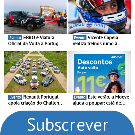
EBRO é Viatura
Vicente Capela
Evento
Evento
Oficial da Volta a Portugal
realiza treinos rumo à
2026 - Marca reforça
temporada do Campeonato
presença nacional ao lado
Portugal Karting e mira boa
da mítica prova de ciclismo
estreia - O Campeonato
e leva a sua gama SUV
Portugal Karting 2026
multi-energia às estradas
decorre entre 1 de Março e
de Portugal
6 de Setembro
Renault Portugal
Este verão, a Moeve
Evento
Evento
apoia criação do Challenge
ajuda a poupar: está de
Clio Rally5 - O
volta a campanha “Vai e
compromisso com o
Volta” com descontos de
automobilismo nacional
até 11€
continua em 2026