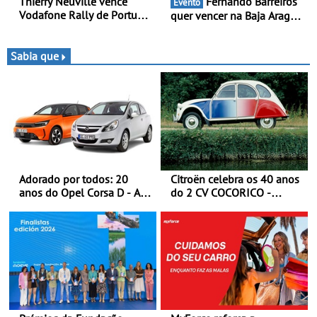
Thierry Neuville vence
Fernando Barreiros
Evento
Vodafone Rally de Portugal
quer vencer na Baja Aragón
2026 - Furo na penúltima
- Piloto está na luta pelo
especial tira triunfo a Ogier
título da Taça do Mundo de
Bajas
Sabia que
Adorado por todos: 20
Citroën celebra os 40 anos
anos do Opel Corsa D - A
do 2 CV COCORICO -
quarta geração do Corsa
Quando o 2 CV vestiu a sua
celebra a estreia mundial
camisola tricolor
no Salão Internacional do
Automóvel Britânico, em
Londres