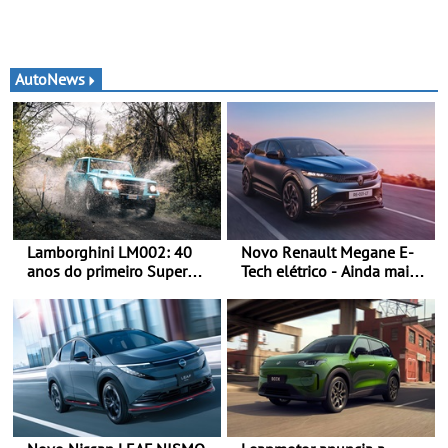
AutoNews
Lamborghini LM002: 40
Novo Renault Megane E-
anos do primeiro Super
Tech elétrico - Ainda mais
SUV da história - Em 1986,
personalidade, dinamismo
a Lamborghini desvendou
e tecnologia
o extraordinário todo-o-
terreno com motor V12 que
abriu caminho para a
família Urus