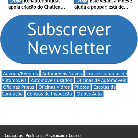
Renault Portugal
Este verão, a Moeve
Evento
Evento
apoia criação do Challenge
ajuda a poupar: está de
Clio Rally5 - O
volta a campanha “Vai e
compromisso com o
Volta” com descontos de
automobilismo nacional
até 11€
continua em 2026
Agenda/Eventos
Automóveis Novos
Concessionários de
Automóveis
Automóveis usados
Oficinas de Automóveis
Oficinas Pneus
Oficinas Vidros
Pilotos
Escolas de
Condução
Centros de Inspecção
Clubes Auto
Contactos
Política de Privacidade e Cookies