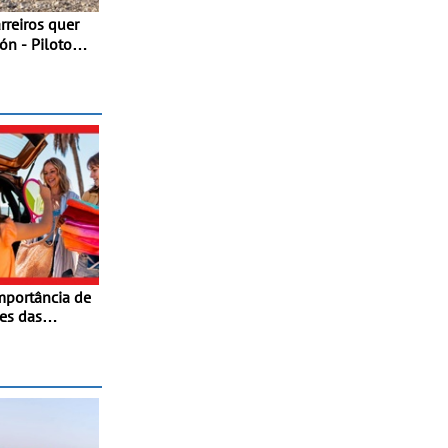
ón - Piloto
tulo da Taça
mportância de
tes das
Dicas para
e automóvel