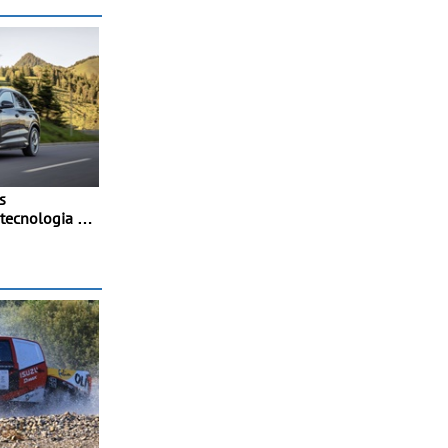
s
tecnologia e
ais
40
onomia e
rápido