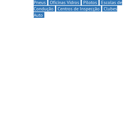
Pneus
Oficinas Vidros
Pilotos
Escolas de
Condução
Centros de Inspecção
Clubes
Auto