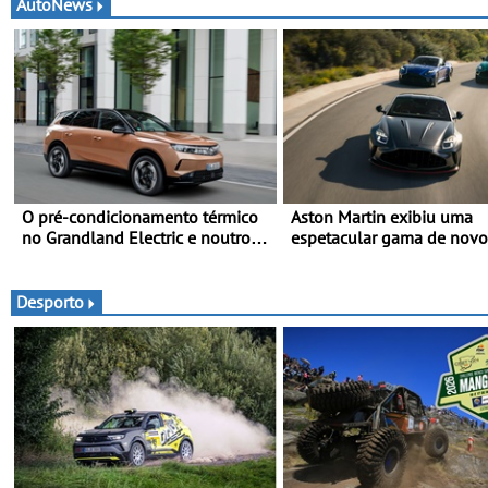
AutoNews
O pré-condicionamento térmico
Aston Martin exibiu uma
no Grandland Electric e noutros
espetacular gama de novo
modelos Opel - Manter-se fresco
modelos ‘S’ no Goodwood
nos dias quentes de verão
Festival of Speed 2026
Desporto