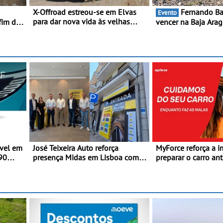
X-Offroad estreou-se em Elvas
Fernando Barreiros quer
Evento
para dar nova vida às velhas
fim de
vencer na Baja Arag
glórias do todo-o-terreno -
está na luta pelo tí
Primeira prova do novo troféu
do Mundo de Bajas
juntou 14 pilotos no Alto
Alentejo, com viaturas T0, T8 e
TA em competição
vel em
José Teixeira Auto reforça
MyForce reforça a i
990
presença Midas em Lisboa com
preparar o carro an
da
abertura em Campo Grande - E
viagens de verão - 
assinatura para nova unidade em
antes da viagem d
Vialonga
rta de
luída