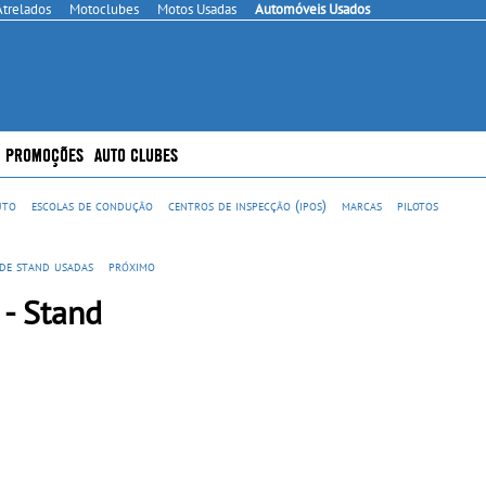
Atrelados
Motoclubes
Motos Usadas
Automóveis Usados
PROMOÇÕES
AUTO CLUBES
uto
escolas de condução
centros de inspecção (ipos)
marcas
pilotos
 de stand usadas
próximo
 - Stand