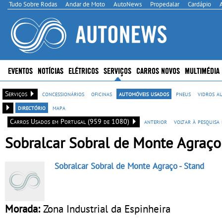
Tudo Sobre Rodas
Andar de Moto
AutoNews
Propedalar
Cardápio
EVENTOS
NOTÍCIAS
ELÉTRICOS
SERVIÇOS
CARROS NOVOS
MULTIMÉDIA
Serviços
concessionários
oficinas
automóveis usados
pneus
vidros a
directório
mapa
Carros Usados em Portugal (959 de 1080)
anterior
voltar à pesquisa
Sobralcar Sobral de Monte Agraço
Sobralcar Sobral de Monte Agraço
- Stand
Morada:
Zona Industrial da Espinheira