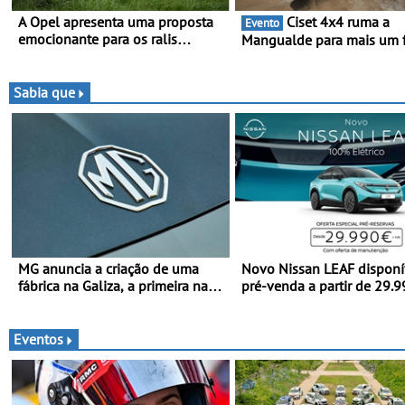
A Opel apresenta uma proposta
Ciset 4x4 ruma a
Evento
emocionante para os ralis
Mangualde para mais um 
internacionais - Novo automóvel
semana de espetáculo,
de competição, um calendário
resistência e desafios na
apelativo e uma equipa júnior
montanha
Sabia que
competitiva
MG anuncia a criação de uma
Novo Nissan LEAF disponí
fábrica na Galiza, a primeira na
pré-venda a partir de 29.
Europa Continental - O início da
euros + IVA - Como parte 
produção está previsto para
campanha exclusiva de
2028, com uma capacidade
lançamento, os primeiros
Eventos
anual de até 120.000 veículos
clientes beneficiam da ofe
3 anos de manutenção inc