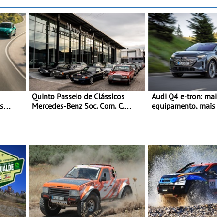
Quinto Passeio de Clássicos
Audi Q4 e-tron: mai
s
Mercedes-Benz Soc. Com. C.
equipamento, mais 
Santos com inscrições abertas
uma oferta ainda m
competitiva - Até 7
quilómetros de aut
carregamento mais 