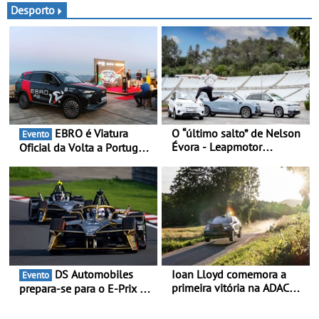
Francesa
designado como
Desporto
Cornerstone
EBRO é Viatura
O “último salto” de Nelson
Evento
Évora - Leapmotor
Oficial da Volta a Portugal
Portugal ao lado do
2026 - Marca reforça
Campeão Olímpico num
presença nacional ao lado
momento histórico
da mítica prova de ciclismo
e leva a sua gama SUV
multi-energia às estradas
de Portugal
DS Automobiles
Ioan Lloyd comemora a
Evento
primeira vitória na ADAC
prepara-se para o E-Prix de
Opel GSE Rally Cup - Claire
Tóquio - A capital japonesa
Schönborn é a segunda
vai acolher duas corridas