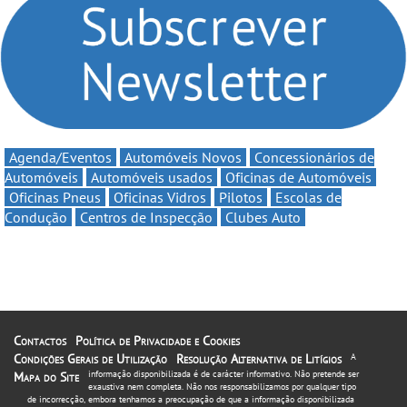
automobilismo nacional
até 11€
continua em 2026
Agenda/Eventos
Automóveis Novos
Concessionários de
Automóveis
Automóveis usados
Oficinas de Automóveis
Oficinas Pneus
Oficinas Vidros
Pilotos
Escolas de
Condução
Centros de Inspecção
Clubes Auto
Contactos
Política de Privacidade e Cookies
Condições Gerais de Utilização
Resolução Alternativa de Litígios
A
informação disponibilizada é de carácter informativo. Não pretende ser
Mapa do Site
exaustiva nem completa. Não nos responsabilizamos por qualquer tipo
de incorrecção, embora tenhamos a preocupação de que a informação disponibilizada