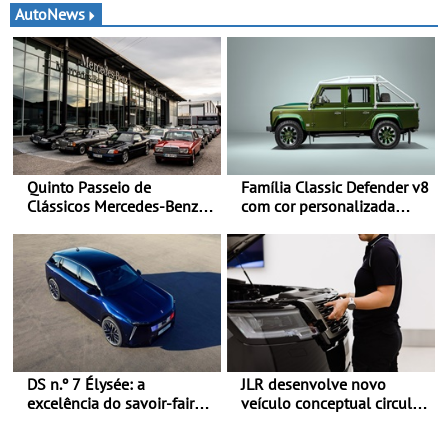
AutoNews
Quinto Passeio de
Família Classic Defender v8
Clássicos Mercedes-Benz
com cor personalizada
Soc. Com. C. Santos com
apresenta nova versão
inscrições abertas
Double Cab
DS n.º 7 Élysée: a
JLR desenvolve novo
excelência do savoir-faire
veículo conceptual circular
francês ao serviço do
para reduzir a pegada de
presidente da República
carbono - O projeto é