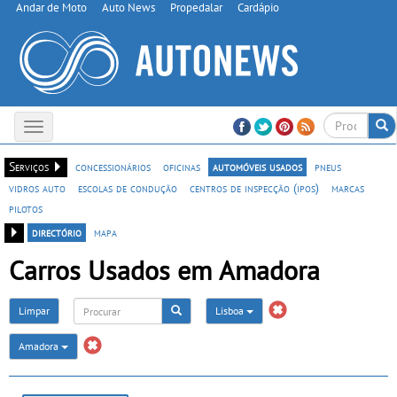
Andar de Moto
Auto News
Propedalar
Cardápio
Toggle
navigation
Serviços
concessionários
oficinas
automóveis usados
pneus
vidros auto
escolas de condução
centros de inspecção (ipos)
marcas
pilotos
directório
mapa
Carros Usados em Amadora
Limpar
Lisboa
Amadora