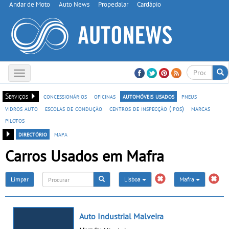
Andar de Moto
Auto News
Propedalar
Cardápio
Toggle
navigation
Serviços
concessionários
oficinas
automóveis usados
pneus
vidros auto
escolas de condução
centros de inspecção (ipos)
marcas
pilotos
directório
mapa
Carros Usados em Mafra
Limpar
Lisboa
Mafra
Auto Industrial Malveira