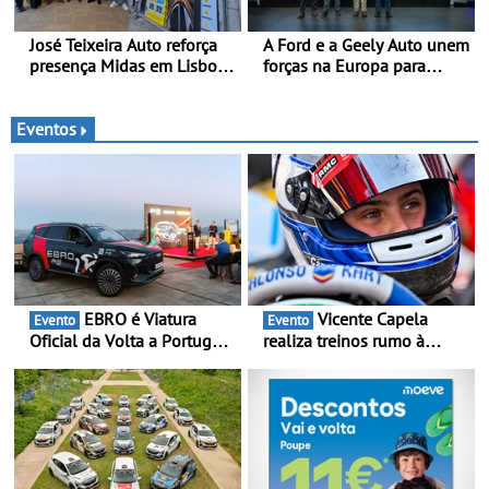
José Teixeira Auto reforça
A Ford e a Geely Auto unem
presença Midas em Lisboa
forças na Europa para
com abertura em Campo
produzir veículos
Grande - E assinatura para
multienergia de última
nova unidade em Vialonga
geração em Espanha
Eventos
EBRO é Viatura
Vicente Capela
Evento
Evento
Oficial da Volta a Portugal
realiza treinos rumo à
2026 - Marca reforça
temporada do Campeonato
presença nacional ao lado
Portugal Karting e mira boa
da mítica prova de ciclismo
estreia - O Campeonato
e leva a sua gama SUV
Portugal Karting 2026
multi-energia às estradas
decorre entre 1 de Março e
de Portugal
6 de Setembro