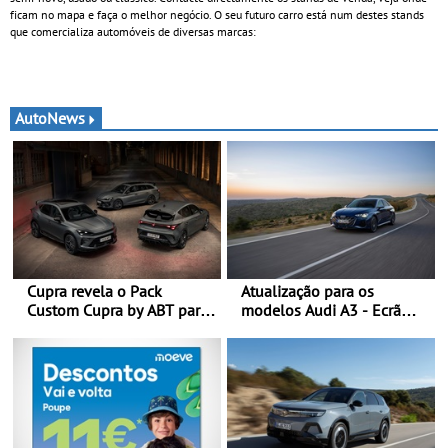
ficam no mapa e faça o melhor negócio. O seu futuro carro está num destes stands
que comercializa automóveis de diversas marcas:
AutoNews
Cupra revela o Pack
Atualização para os
Custom Cupra by ABT para
modelos Audi A3 - Ecrã
o Formentor e o Leon no
panorâmico, assist. de
Red Bull Ring
condução adaptativo plus,
estacion. assistido e
assistente de marcha-atrás