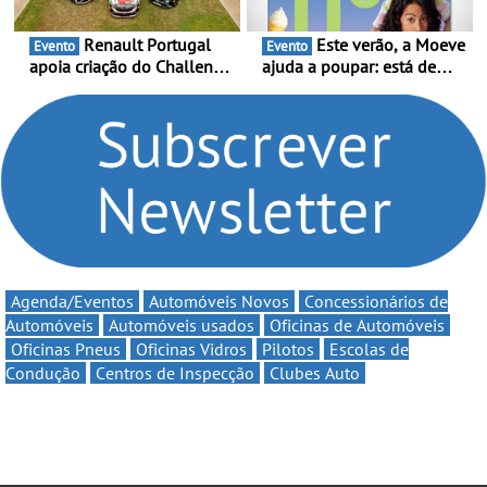
Renault Portugal
Este verão, a Moeve
Evento
Evento
apoia criação do Challenge
ajuda a poupar: está de
Clio Rally5 - O
volta a campanha “Vai e
compromisso com o
Volta” com descontos de
automobilismo nacional
até 11€
continua em 2026
Agenda/Eventos
Automóveis Novos
Concessionários de
Automóveis
Automóveis usados
Oficinas de Automóveis
Oficinas Pneus
Oficinas Vidros
Pilotos
Escolas de
Condução
Centros de Inspecção
Clubes Auto