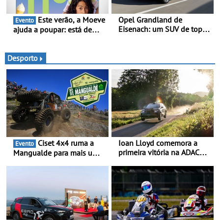
Este verão, a Moeve
Opel Grandland de
Evento
Eisenach: um SUV de topo
ajuda a poupar: está de
com um design elegante
volta a campanha “Vai e
que poupa recursos
Volta” com descontos de
até 11€
Desporto
Ciset 4x4 ruma a
Ioan Lloyd comemora a
Evento
primeira vitória na ADAC
Mangualde para mais um
Opel GSE Rally Cup - Claire
fim de semana de
Schönborn é a segunda
espetáculo, resistência e
mulher a subir ao pódio na
desafios na montanha
Rally Cup