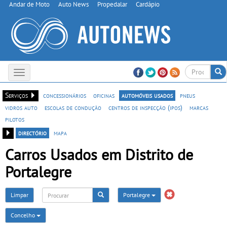
Andar de Moto
Auto News
Propedalar
Cardápio
Toggle
navigation
Serviços
concessionários
oficinas
automóveis usados
pneus
vidros auto
escolas de condução
centros de inspecção (ipos)
marcas
pilotos
directório
mapa
Carros Usados em Distrito de
Portalegre
Limpar
Portalegre
Concelho