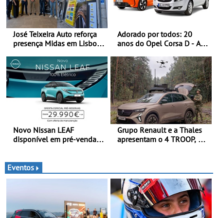
José Teixeira Auto reforça
Adorado por todos: 20
presença Midas em Lisboa
anos do Opel Corsa D - A
com abertura em Campo
quarta geração do Corsa
Grande - E assinatura para
celebra a estreia mundial
nova unidade em Vialonga
no Salão Internacional do
Automóvel Britânico, em
Londres
Novo Nissan LEAF
Grupo Renault e a Thales
disponível em pré-venda a
apresentam o 4 TROOP, um
partir de 29.990 euros +
veículo tático inovador
IVA - Como parte da
para futuras missões das
campanha exclusiva de
forças terrestres
Eventos
lançamento, os primeiros
clientes beneficiam da
oferta de 3 anos de
manutenção incluída