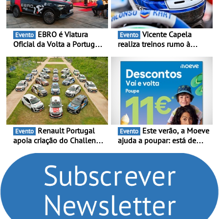
EBRO é Viatura
Vicente Capela
Evento
Evento
Oficial da Volta a Portugal
realiza treinos rumo à
2026 - Marca reforça
temporada do Campeonato
presença nacional ao lado
Portugal Karting e mira boa
da mítica prova de ciclismo
estreia - O Campeonato
e leva a sua gama SUV
Portugal Karting 2026
multi-energia às estradas
decorre entre 1 de Março e
de Portugal
6 de Setembro
Renault Portugal
Este verão, a Moeve
Evento
Evento
apoia criação do Challenge
ajuda a poupar: está de
Clio Rally5 - O
volta a campanha “Vai e
compromisso com o
Volta” com descontos de
automobilismo nacional
até 11€
continua em 2026