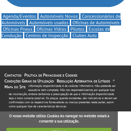
Agenda/Eventos
Automóveis Novos
Concessionários de
Automóveis
Automóveis usados
Oficinas de Automóveis
Oficinas Pneus
Oficinas Vidros
Pilotos
Escolas de
Condução
Centros de Inspecção
Clubes Auto
Contactos
Política de Privacidade e Cookies
Condições Gerais de Utilização
Resolução Alternativa de Litígios
A
informação disponibilizada é de carácter informativo. Não pretende ser
Mapa do Site
exaustiva nem completa. Não nos responsabilizamos por qualquer tipo
de incorrecção, embora tenhamos a preocupação de que a informação disponibilizada
seja o mais correcta possível. Os preços, quando existentes, são indicativos e devem ser
confirmados com os respectivos fornecedores ou marcas presentes neste portal, assim
como qualquer tipo de características técnicas.
O nosso website utiliza
Cookies
. Ao navegar no website estará a
consentir a sua utilização.