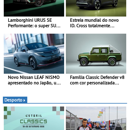
Lamborghini URUS SE
Estreia mundial do novo
Performante: o super SUV
ID. Cross totalmente
na sua máxima expressão -
elétrico: Classe Premium
O Urus mais rápido de
em formato compacto - Em
sempre
Portugal, já será possível
encomendar um ID. Cross
no final deste mês
Novo Nissan LEAF NISMO
Família Classic Defender v8
apresentado no Japão, uma
com cor personalizada
interpretação mais
apresenta nova versão
desportiva do SUV 100%
Double Cab
elétrico - Versão de maior
Desporto
desempenho da terceira
geração do modelo elétrico
da marca