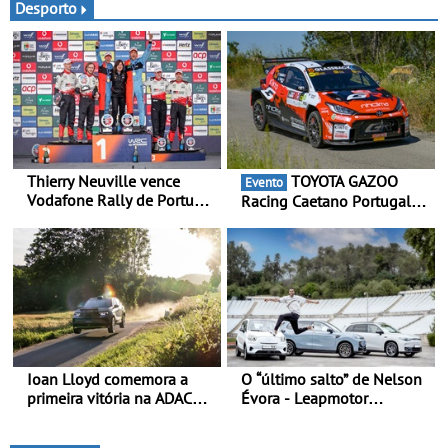
disponibilizar três versões
Desporto
distintas
Thierry Neuville vence
TOYOTA GAZOO
Evento
Vodafone Rally de Portugal
Racing Caetano Portugal
2026 - Furo na penúltima
leva ambição redobrada ao
especial tira triunfo a Ogier
Rali da Madeira, com Pedro
Almeida e Kris Meeke
Ioan Lloyd comemora a
O “último salto” de Nelson
primeira vitória na ADAC
Évora - Leapmotor
Opel GSE Rally Cup - Claire
Portugal ao lado do
Schönborn é a segunda
Campeão Olímpico num