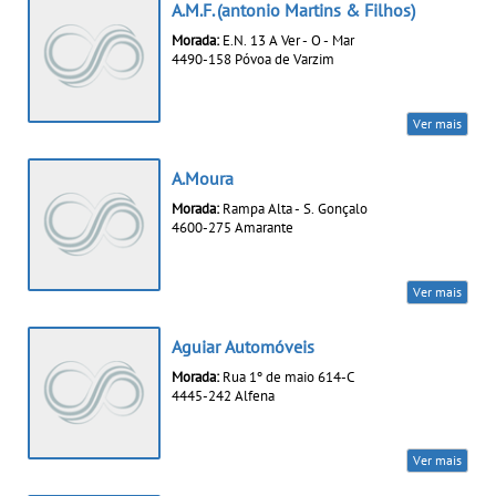
A.M.F. (antonio Martins & Filhos)
Morada:
E.N. 13 A Ver - O - Mar
4490-158 Póvoa de Varzim
Ver mais
A.Moura
Morada:
Rampa Alta - S. Gonçalo
4600-275 Amarante
Ver mais
Aguiar Automóveis
Morada:
Rua 1º de maio 614-C
4445-242 Alfena
Ver mais