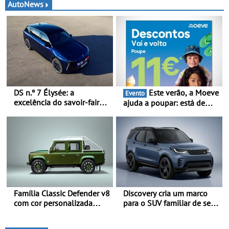
AutoNews
DS n.º 7 Élysée: a
Este verão, a Moeve
Evento
excelência do savoir-faire
ajuda a poupar: está de
francês ao serviço do
volta a campanha “Vai e
presidente da República
Volta” com descontos de
Francesa
até 11€
Família Classic Defender v8
Discovery cria um marco
com cor personalizada
para o SUV familiar de sete
apresenta nova versão
lugares - A gama Discovery
Double Cab
passa agora a