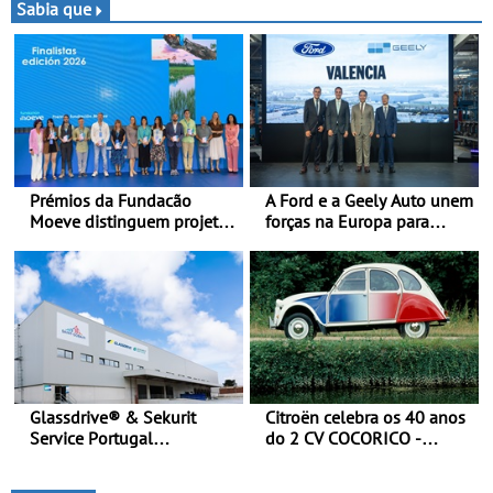
mulher a subir ao pódio na
momento histórico
Sabia que
Rally Cup
Prémios da Fundacão
A Ford e a Geely Auto unem
Moeve distinguem projeto
forças na Europa para
português Fruta Feia pela
produzir veículos
promoção de uma
multienergia de última
transição ecológica justa
geração em Espanha
Glassdrive® & Sekurit
Citroën celebra os 40 anos
Service Portugal
do 2 CV COCORICO -
inauguram nova sede em
Quando o 2 CV vestiu a sua
Vila Nova de Gaia e
camisola tricolor