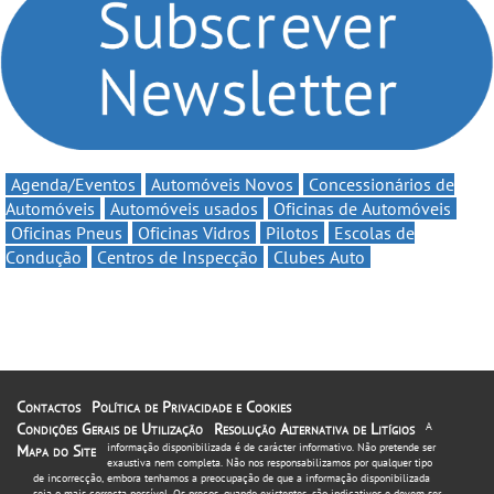
automobilismo nacional
até 11€
continua em 2026
Agenda/Eventos
Automóveis Novos
Concessionários de
Automóveis
Automóveis usados
Oficinas de Automóveis
Oficinas Pneus
Oficinas Vidros
Pilotos
Escolas de
Condução
Centros de Inspecção
Clubes Auto
Contactos
Política de Privacidade e Cookies
Condições Gerais de Utilização
Resolução Alternativa de Litígios
A
informação disponibilizada é de carácter informativo. Não pretende ser
Mapa do Site
exaustiva nem completa. Não nos responsabilizamos por qualquer tipo
de incorrecção, embora tenhamos a preocupação de que a informação disponibilizada
seja o mais correcta possível. Os preços, quando existentes, são indicativos e devem ser