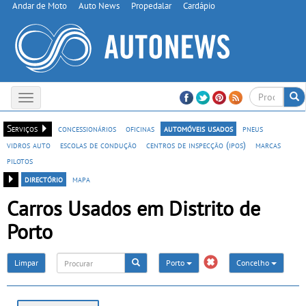
Andar de Moto
Auto News
Propedalar
Cardápio
Toggle
navigation
Serviços
concessionários
oficinas
automóveis usados
pneus
vidros auto
escolas de condução
centros de inspecção (ipos)
marcas
pilotos
directório
mapa
Carros Usados em Distrito de
Porto
Limpar
Porto
Concelho