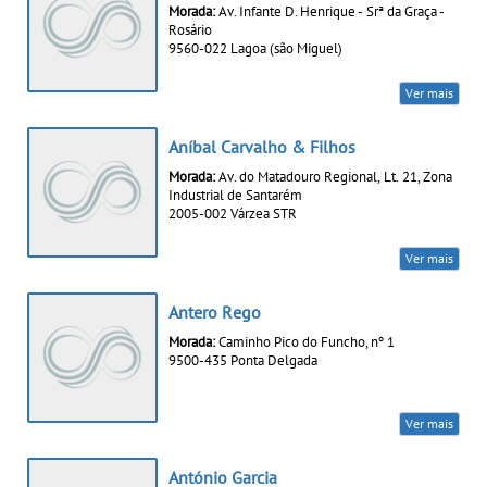
Morada:
Av. Infante D. Henrique - Srª da Graça -
Rosário
9560-022 Lagoa (são Miguel)
Ver mais
Aníbal Carvalho & Filhos
Morada:
Av. do Matadouro Regional, Lt. 21, Zona
Industrial de Santarém
2005-002 Várzea STR
Ver mais
Antero Rego
Morada:
Caminho Pico do Funcho, nº 1
9500-435 Ponta Delgada
Ver mais
António Garcia