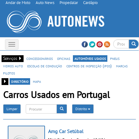
Andar de Moto
Auto News
Propedalar
Cardápio
Toggle
navigation
Serviços
concessionários
oficinas
automóveis usados
pneus
vidros auto
escolas de condução
centros de inspecção (ipos)
marcas
pilotos
directório
mapa
Carros Usados em Portugal
Limpar
Distrito
Amg Car Setúbal