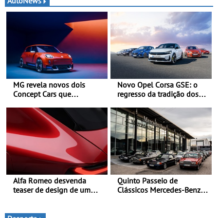
AutoNews
MG revela novos dois
Novo Opel Corsa GSE: o
Concept Cars que
regresso da tradição dos
combinam a sua herança
“hot hatch” - Pequeno,
desportiva com tecnologia
potente, rápido: 207 kW
avançada - No Goodwood
(281 cv), 345 Nm, 0 aos
Festival of Speed 2026
100 km/h em 5,5 segundos
Alfa Romeo desvenda
Quinto Passeio de
teaser de design de um
Clássicos Mercedes-Benz
novo SUV para o segmento
Soc. Com. C. Santos com
C - Apresentado
inscrições abertas
oficialmente no quarto