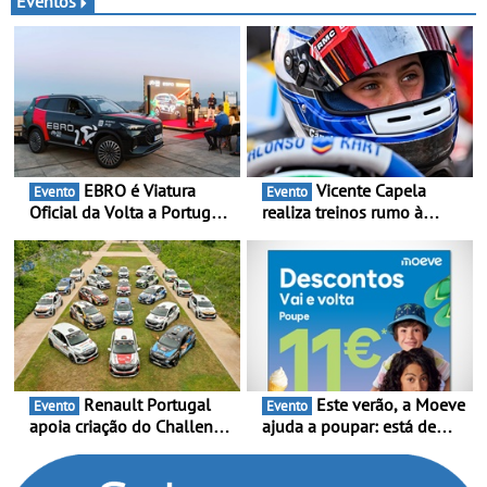
Eventos
para 2028, com uma
capacidade anual de até
120.000 veículos
EBRO é Viatura
Vicente Capela
Evento
Evento
Oficial da Volta a Portugal
realiza treinos rumo à
2026 - Marca reforça
temporada do Campeonato
presença nacional ao lado
Portugal Karting e mira boa
da mítica prova de ciclismo
estreia - O Campeonato
e leva a sua gama SUV
Portugal Karting 2026
multi-energia às estradas
decorre entre 1 de Março e
de Portugal
6 de Setembro
Renault Portugal
Este verão, a Moeve
Evento
Evento
apoia criação do Challenge
ajuda a poupar: está de
Clio Rally5 - O
volta a campanha “Vai e
compromisso com o
Volta” com descontos de