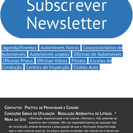
automobilismo nacional
até 11€
continua em 2026
Agenda/Eventos
Automóveis Novos
Concessionários de
Automóveis
Automóveis usados
Oficinas de Automóveis
Oficinas Pneus
Oficinas Vidros
Pilotos
Escolas de
Condução
Centros de Inspecção
Clubes Auto
Contactos
Política de Privacidade e Cookies
Condições Gerais de Utilização
Resolução Alternativa de Litígios
A
informação disponibilizada é de carácter informativo. Não pretende ser
Mapa do Site
exaustiva nem completa. Não nos responsabilizamos por qualquer tipo
de incorrecção, embora tenhamos a preocupação de que a informação disponibilizada
seja o mais correcta possível. Os preços, quando existentes, são indicativos e devem ser