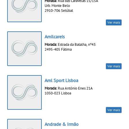
Morada:
Rua das Caravelas 15/15A
Urb. Monte Belo
2910-706 Setúbal
Ver mais
Amilcareis
Morada:
Estrada da Batalha, nº43
2495-405 Fátima
Ver mais
Aml Sport Lisboa
Morada:
Rua António Enes 21A
1050-023 Lisboa
Ver mais
Andrade & Irmão