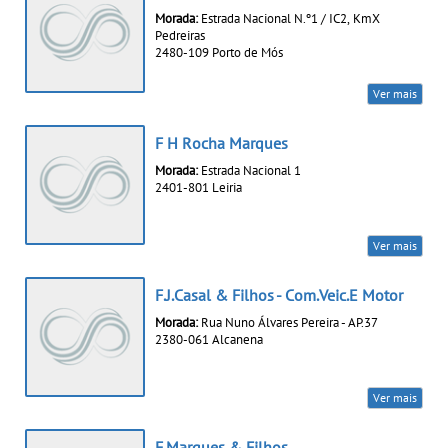
Morada:
Estrada Nacional N.º1 / IC2, KmX
Pedreiras
2480-109 Porto de Mós
Ver mais
F H Rocha Marques
Morada:
Estrada Nacional 1
2401-801 Leiria
Ver mais
F.J.Casal & Filhos - Com.Veic.E Motor
Morada:
Rua Nuno Álvares Pereira - AP.37
2380-061 Alcanena
Ver mais
F.Marques & Filhos