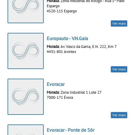
Morada:
Zona Industrial do Roligo - Rua 1º Maio
Espargo
4520-115 Espargo
Ver mais
Europauto - V.N.Gaia
Morada:
Av. Vasco da Gama, E.N. 222, Km 7
4431-801 Avintes
Ver mais
Evoracar
Morada:
Zona Industrial 1 Lote 27
7000-171 Évora
Ver mais
Evoracar - Ponte de Sôr