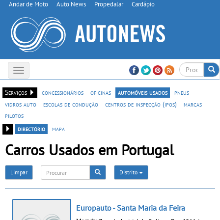
Andar de Moto
Auto News
Propedalar
Cardápio
Toggle
navigation
Serviços
concessionários
oficinas
automóveis usados
pneus
vidros auto
escolas de condução
centros de inspecção (ipos)
marcas
pilotos
directório
mapa
Carros Usados em Portugal
Limpar
Distrito
Europauto - Santa Maria da Feira