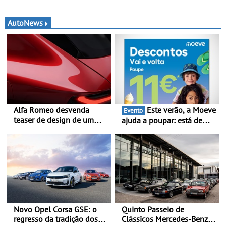
AutoNews
Alfa Romeo desvenda
Este verão, a Moeve
Evento
teaser de design de um
ajuda a poupar: está de
novo SUV para o segmento
volta a campanha “Vai e
C - Apresentado
Volta” com descontos de
oficialmente no quarto
até 11€
trimestre de 2027
Novo Opel Corsa GSE: o
Quinto Passeio de
regresso da tradição dos
Clássicos Mercedes-Benz