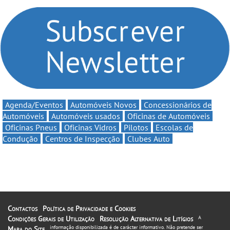
Clio Rally5 - O
volta a campanha “Vai e
compromisso com o
Volta” com descontos de
automobilismo nacional
até 11€
continua em 2026
Agenda/Eventos
Automóveis Novos
Concessionários de
Automóveis
Automóveis usados
Oficinas de Automóveis
Oficinas Pneus
Oficinas Vidros
Pilotos
Escolas de
Condução
Centros de Inspecção
Clubes Auto
Contactos
Política de Privacidade e Cookies
Condições Gerais de Utilização
Resolução Alternativa de Litígios
A
informação disponibilizada é de carácter informativo. Não pretende ser
Mapa do Site