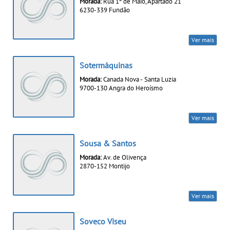
Morada:
Rua 1º de Maio, Apartado 21
6230-339 Fundão
Ver mais
Sotermáquinas
Morada:
Canada Nova - Santa Luzia
9700-130 Angra do Heroísmo
Ver mais
Sousa & Santos
Morada:
Av. de Olivença
2870-152 Montijo
Ver mais
Soveco Viseu