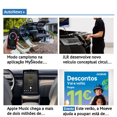
AutoNews
Modo campismo na
JLR desenvolve novo
aplicação MyŠkoda:
veículo conceptual circular
pernoitas confortáveis em
para reduzir a pegada de
veículos elétricos
carbono - O projeto é
designado como
Cornerstone
Apple Music chega a mais
Este verão, a Moeve
Evento
de dois milhões de
ajuda a poupar: está de