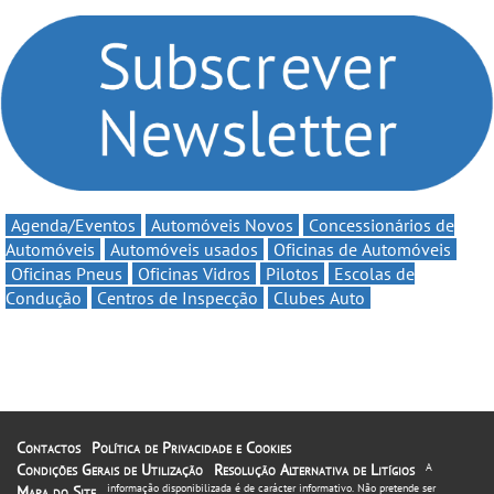
volta a campanha “Vai e
2026 - Marca reforça
Volta” com descontos de
presença nacional ao lado
até 11€
da mítica prova de ciclismo
e leva a sua gama SUV
multi-energia às estradas
de Portugal
Agenda/Eventos
Automóveis Novos
Concessionários de
Automóveis
Automóveis usados
Oficinas de Automóveis
Oficinas Pneus
Oficinas Vidros
Pilotos
Escolas de
Condução
Centros de Inspecção
Clubes Auto
Contactos
Política de Privacidade e Cookies
Condições Gerais de Utilização
Resolução Alternativa de Litígios
A
informação disponibilizada é de carácter informativo. Não pretende ser
Mapa do Site