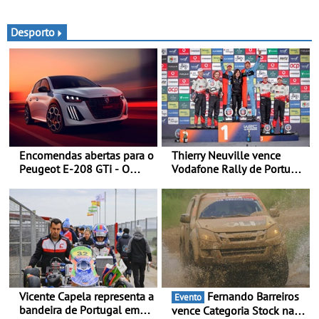
automóveis Volvo
volta a campanha “Vai e
Volta” com descontos de
até 11€
Desporto
Encomendas abertas para o
Thierry Neuville vence
Peugeot E-208 GTi - O
Vodafone Rally de Portugal
novo desportivo elétrico
2026 - Furo na penúltima
com as melhores
especial tira triunfo a Ogier
performances da categoria
Vicente Capela representa a
Fernando Barreiros
Evento
bandeira de Portugal em
vence Categoria Stock na