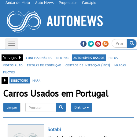
Andar de Moto
Auto News
Propedalar
Cardápio
Toggle
navigation
Serviços
concessionários
oficinas
automóveis usados
pneus
vidros auto
escolas de condução
centros de inspecção (ipos)
marcas
pilotos
directório
mapa
Carros Usados em Portugal
Limpar
Distrito
Sotabi